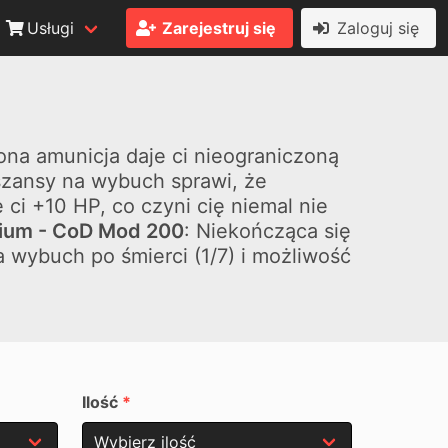
Usługi
Zarejestruj się
Zaloguj się
na amunicja daje ci nieograniczoną
 szansy na wybuch sprawi, że
 ci +10 HP, co czyni cię niemal nie
mium - CoD Mod 200
: Niekończąca się
 wybuch po śmierci (1/7) i możliwość
Ilość