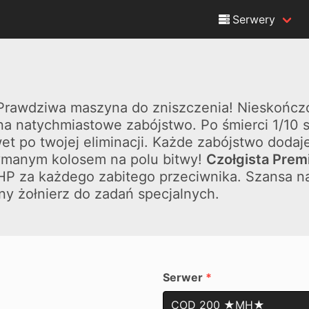
Serwery
 Prawdziwa maszyna do zniszczenia! Nieskończo
 na natychmiastowe zabójstwo. Po śmierci 1/10
t po twojej eliminacji. Każde zabójstwo dodaje
zymanym kolosem na polu bitwy!
Czołgista Pre
P za każdego zabitego przeciwnika. Szansa na
y żołnierz do zadań specjalnych.
Serwer